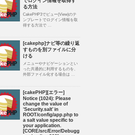
でログイン情報を取得す
る方法
CakePHP3でビュー(View)のテ
ンプレートでログイン情報を取
得する方法で …
[cakephp]ナビ等の繰り返
すものを別ファイルに分
ける
メニューやナビゲーションとい
った共通的に利用するものを、
外部ファイル化する場合は …
[cakePHP][エラー]
Notice (1024): Please
change the value of
‘Security.salt’ in
ROOT/config/app.php to
a salt value specific to
your application.
[CORE/src/Error/Debugg