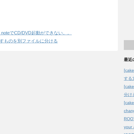
のLet's noteでCD/DVD起動ができない。。
繰り返すものを別ファイルに分ける
最近
[ca
する
[c
分け
[cak
chang
ROOT/
your 