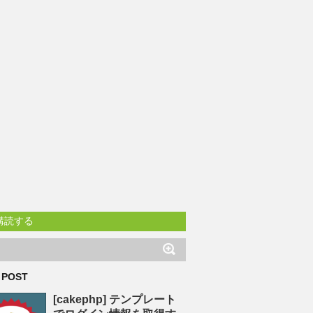
購読する
 POST
[cakephp] テンプレート