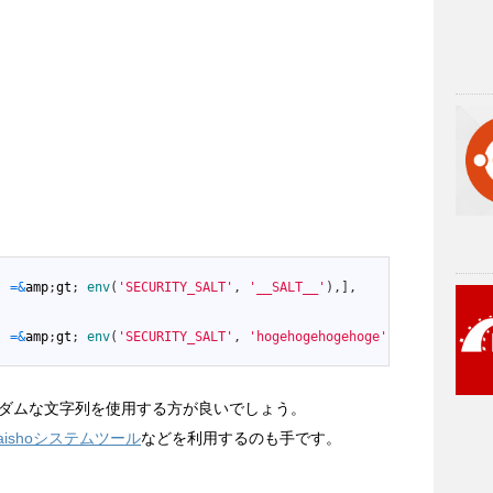
'
=&
amp
;
gt
;
env
(
'SECURITY_SALT'
,
'__SALT__'
)
,
]
,
'
=&
amp
;
gt
;
env
(
'SECURITY_SALT'
,
'hogehogehogehoge'
)
,
]
,
ダムな文字列を使用する方が良いでしょう。
nKaishoシステムツール
などを利用するのも手です。