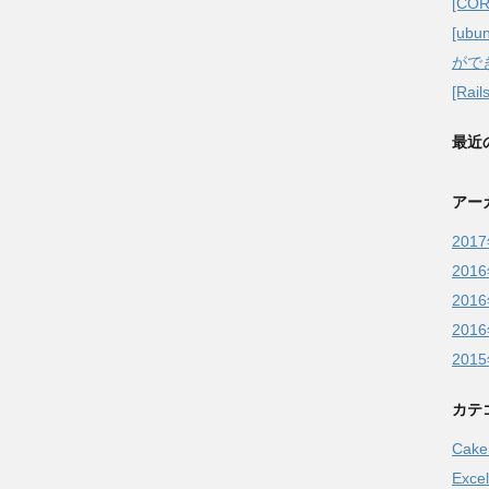
[CORE
[ubu
がで
[Rai
最近
アー
201
201
201
201
201
カテ
Cak
Excel