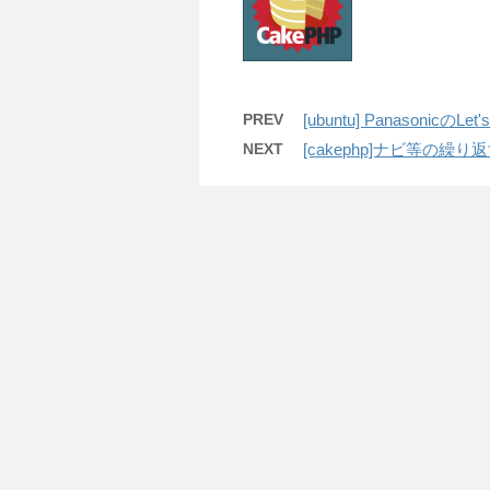
PREV
[ubuntu] Panasonic
NEXT
[cakephp]ナビ等の