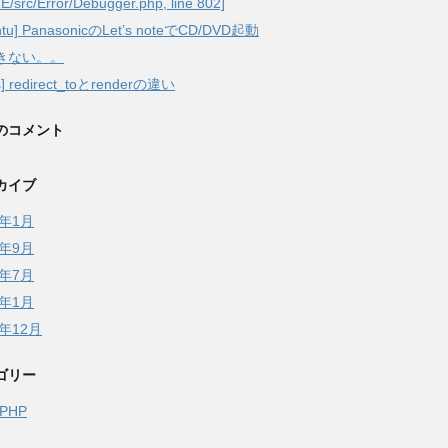
/src/Error/Debugger.php, line 802]
ntu] PanasonicのLet’s noteでCD/DVD起動
きない。。
ls] redirect_toとrenderの違い
のコメント
カイブ
7年1月
6年9月
6年7月
6年1月
5年12月
ゴリー
ePHP