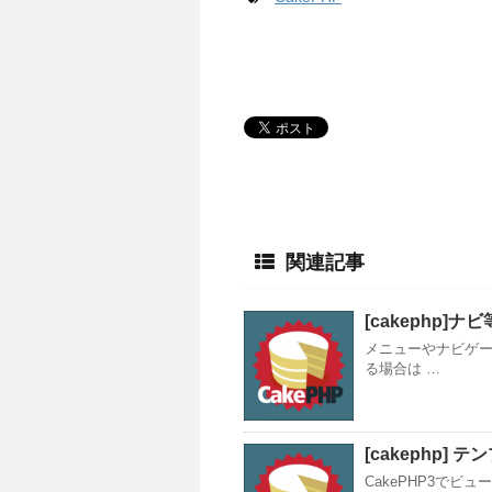
関連記事
[cakephp
メニューやナビゲ
る場合は …
[cakephp
CakePHP3でビ