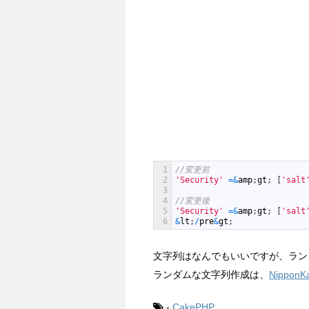
1
//変更前
2
'Security'
=&
amp
;
gt
;
[
'salt
3
4
//変更後
5
'Security'
=&
amp
;
gt
;
[
'salt
6
&
lt
;
/
pre
&
gt
;
文字列はなんでもいいですが、ラン
ランダムな文字列作成は、
Nippo
-
CakePHP