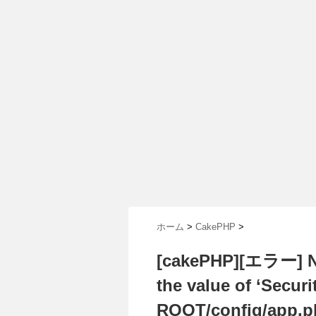
ホーム
>
CakePHP
>
[cakePHP][エラー] No
the value of ‘Securit
ROOT/config/app.php