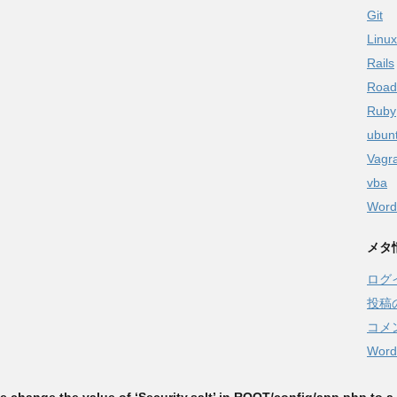
Git
Linux
Rails
Road
Ruby
ubun
Vagr
vba
Word
メタ
ログ
投稿
コメ
Word
hange the value of ‘Security.salt’ in ROOT/config/app.php to a s