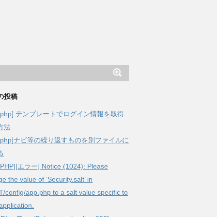
の投稿
kephp] テンプレートでログイン情報を取得
方法
akephp]ナビ等の繰り返すものを別ファイルに
る
ePHP][エラー] Notice (1024): Please
e the value of ‘Security.salt’ in
config/app.php to a salt value specific to
application.