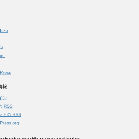
bike
tu
ant
Press
情報
イン
の
RSS
ントの
RSS
Press.org
alt value specific to your application.