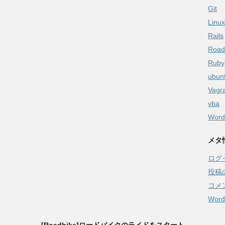
Git
Linux
Rails
Road
Ruby
ubun
Vagr
vba
Word
メタ
ログ
投稿
コメ
Word
[Roadbike]ロードバイクのライドをスタート