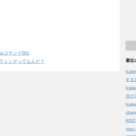
nuxコマンド001
最近
プログラミングってなんだ？
[ca
する
[c
分け
[cak
chang
ROOT/
your 