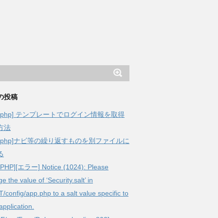
の投稿
kephp] テンプレートでログイン情報を取得
方法
akephp]ナビ等の繰り返すものを別ファイルに
る
ePHP][エラー] Notice (1024): Please
e the value of ‘Security.salt’ in
config/app.php to a salt value specific to
application.