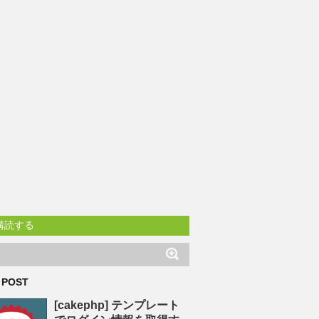
購読する
 POST
[cakephp] テンプレート