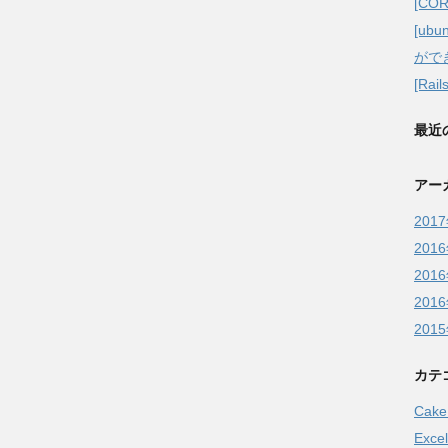
[CORE
[ubu
がで
[Rai
最近
アー
201
201
201
201
201
カテ
Cak
Excel