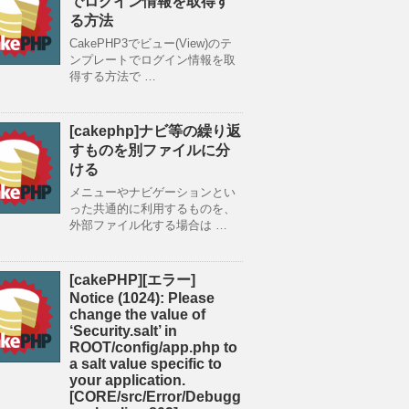
でログイン情報を取得す
る方法
CakePHP3でビュー(View)のテ
ンプレートでログイン情報を取
得する方法で …
[cakephp]ナビ等の繰り返
すものを別ファイルに分
ける
メニューやナビゲーションとい
った共通的に利用するものを、
外部ファイル化する場合は …
[cakePHP][エラー]
Notice (1024): Please
change the value of
‘Security.salt’ in
ROOT/config/app.php to
a salt value specific to
your application.
[CORE/src/Error/Debugg