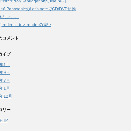
/src/Error/Debugger.php, line 802]
ntu] PanasonicのLet’s noteでCD/DVD起動
きない。。
ls] redirect_toとrenderの違い
のコメント
カイブ
7年1月
6年9月
6年7月
6年1月
5年12月
ゴリー
ePHP